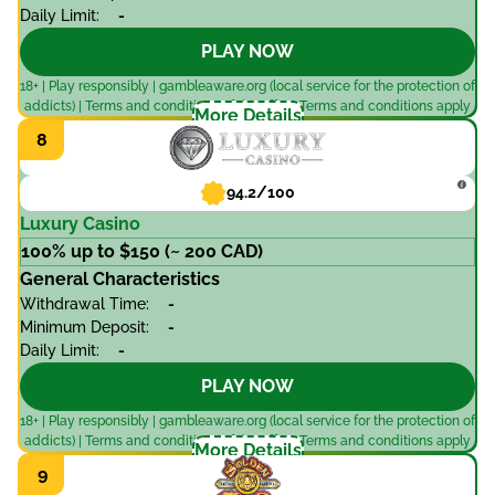
Daily Limit:
-
PLAY NOW
18+ | Play responsibly | gambleaware.org (local service for the protection of
addicts) | Terms and conditions of the offer | Terms and conditions apply
More Details
94.2/100
Luxury Casino
100% uр tо $150 (~ 200 СAD)
General Characteristics
Withdrawal Time:
-
Minimum Deposit:
-
Daily Limit:
-
PLAY NOW
18+ | Play responsibly | gambleaware.org (local service for the protection of
addicts) | Terms and conditions of the offer | Terms and conditions apply
More Details