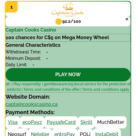
92.2/100
Captain Cooks Casino
100 сhanсеs fоr C$5 on Mega Money Wheel
General Characteristics
Withdrawal Time:
-
Minimum Deposit:
-
Daily Limit:
-
PLAY NOW
18+ | Play responsibly | gambleaware.org (local service for the protection of
addicts) | Terms and conditions of the offer | Terms and conditions apply
Website Domain:
captaincookscasino.ca
Payment Methods:
Visa
ecoPayz
PaysafeCard
Skrill
MuchBetter
Neosurf
Neteller
entroPay
POLi
InstaDebit