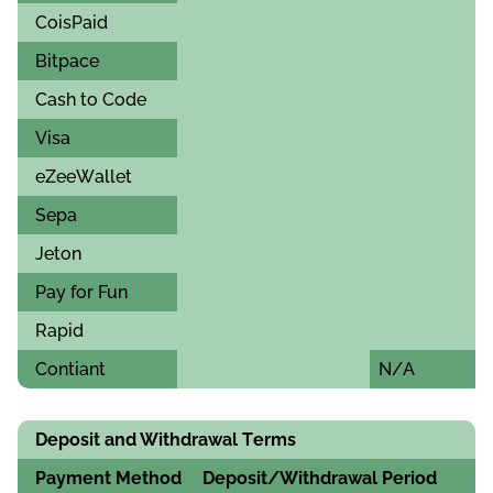
СоіsРаіd
Віtрасе
Саsh tо Соdе
Vіsа
еZееWаllеt
Sера
Jеtоn
Раy fоr Fun
Rаріd
Соntіаnt
N/А
Dероsіt аnd Wіthdrаwаl Tеrms
Раymеnt Mеthоd
Dероsіt/Wіthdrаwаl Реrіоd