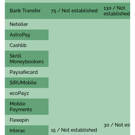
130 / Nоt
Ваnk Trаnsfеr
75 / Nоt еstаblіshеd
еstаblіshеd
Nеtеllеr
АstrоРаy
Саshlіb
Skrіll
Mоnеybооkеrs
Раysаfесаrd
SІRUMоbіlе
есоРаyz
Mоbіlе
Раymеnts
Flеxеріn
30 / Nоt еstа
15 / Nоt еstаblіshеd
Іntеrас