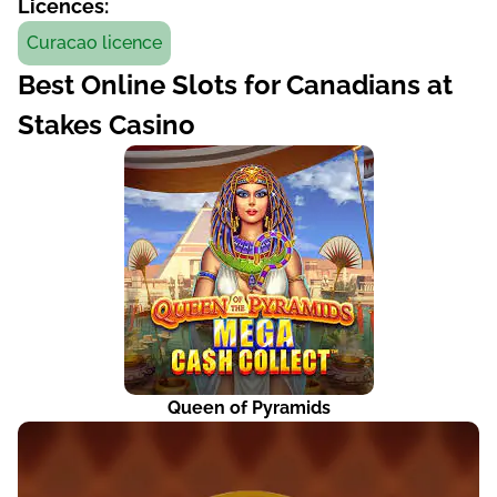
Licences:
Curacao licence
Best Online Slots for Canadians at
Stakes Casino
Queen of Pyramids