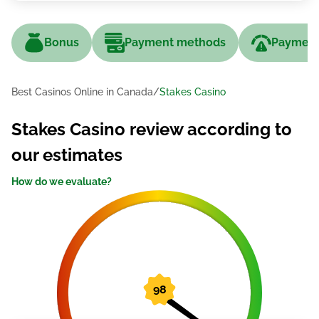
Bonus
Payment methods
Payment
Best Casinos Online in Canada
Stakes Casino
Stakes Casino review according to
our estimates