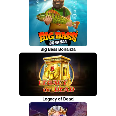
Big Bass Bonanza
Legacy of Dead